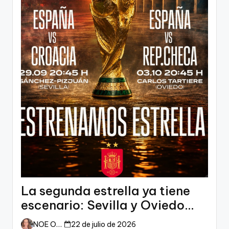
La segunda estrella ya tiene
escenario: Sevilla y Oviedo
esperan a España
NOE ORTIZ
22 de julio de 2026