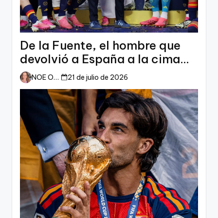
De la Fuente, el hombre que
devolvió a España a la cima
del mundo
NOE ORTIZ
21 de julio de 2026