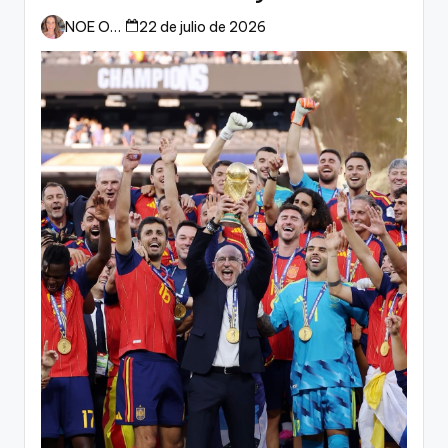
esperan a España
NOE ORTIZ
22 de julio de 2026