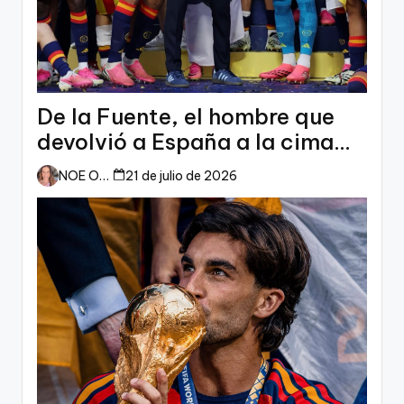
De la Fuente, el hombre que
devolvió a España a la cima
del mundo
NOE ORTIZ
21 de julio de 2026