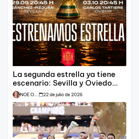
La segunda estrella ya tiene
escenario: Sevilla y Oviedo
esperan a España
NOE ORTIZ
22 de julio de 2026