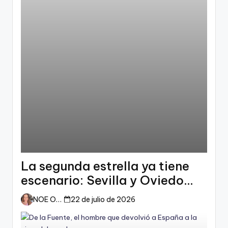
La segunda estrella ya tiene
escenario: Sevilla y Oviedo
esperan a España
NOE ORTIZ
22 de julio de 2026