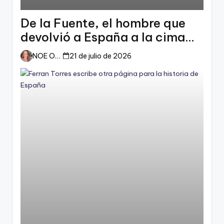
De la Fuente, el hombre que
devolvió a España a la cima
del mundo
NOE ORTIZ
21 de julio de 2026