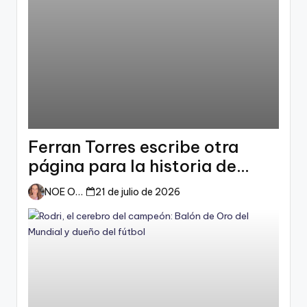
Ferran Torres escribe otra
página para la historia de
España
NOE ORTIZ
21 de julio de 2026