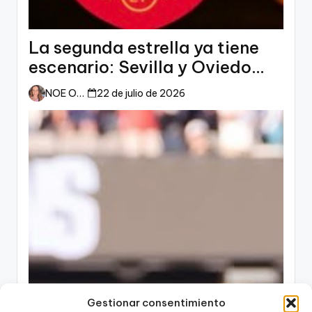
La segunda estrella ya tiene
escenario: Sevilla y Oviedo
esperan a España
NOE ORTIZ
22 de julio de 2026
Gestionar consentimiento