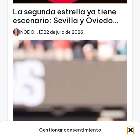
La segunda estrella ya tiene
escenario: Sevilla y Oviedo
esperan a España
NOE ORTIZ
22 de julio de 2026
Gestionar consentimiento