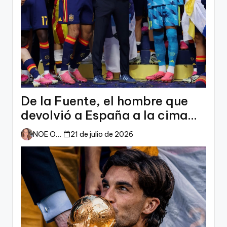
De la Fuente, el hombre que
devolvió a España a la cima
del mundo
NOE ORTIZ
21 de julio de 2026