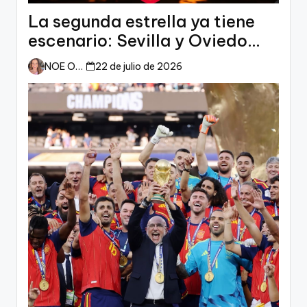
La segunda estrella ya tiene
escenario: Sevilla y Oviedo
esperan a España
NOE ORTIZ
22 de julio de 2026