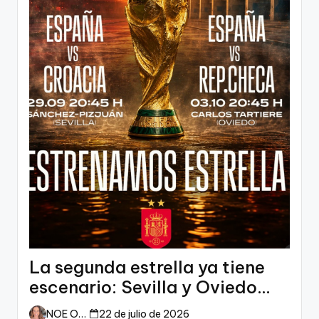
La segunda estrella ya tiene
escenario: Sevilla y Oviedo
esperan a España
NOE ORTIZ
22 de julio de 2026