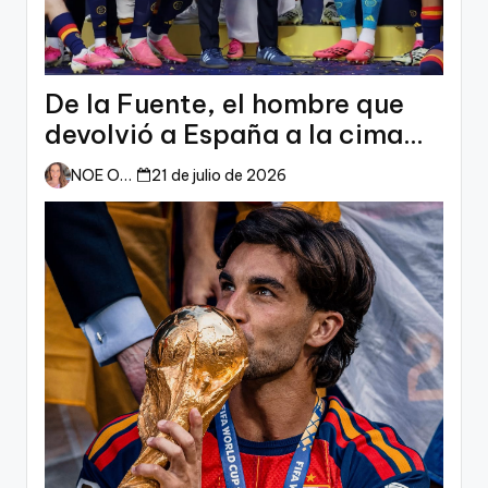
De la Fuente, el hombre que
devolvió a España a la cima
del mundo
NOE ORTIZ
21 de julio de 2026