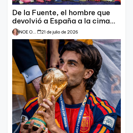
De la Fuente, el hombre que
devolvió a España a la cima
del mundo
NOE ORTIZ
21 de julio de 2026