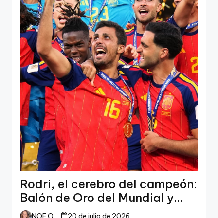
Rodri, el cerebro del campeón:
Balón de Oro del Mundial y
dueño del fútbol
NOE ORTIZ
20 de julio de 2026