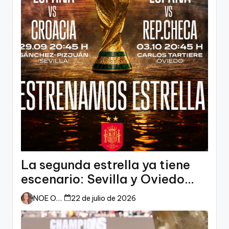
La segunda estrella ya tiene
escenario: Sevilla y Oviedo
esperan a España
NOE ORTIZ
22 de julio de 2026