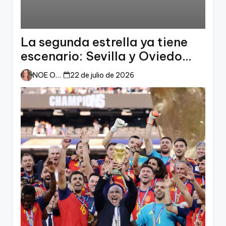
La segunda estrella ya tiene
escenario: Sevilla y Oviedo
esperan a España
NOE ORTIZ
22 de julio de 2026