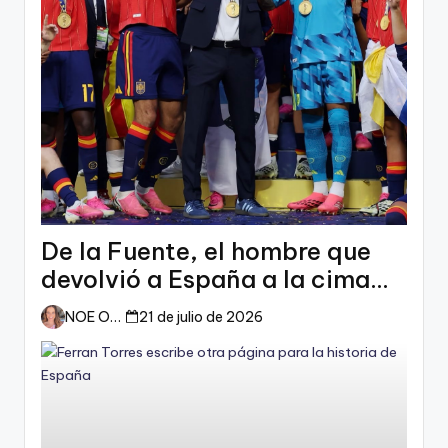
De la Fuente, el hombre que
devolvió a España a la cima
del mundo
NOE ORTIZ
21 de julio de 2026