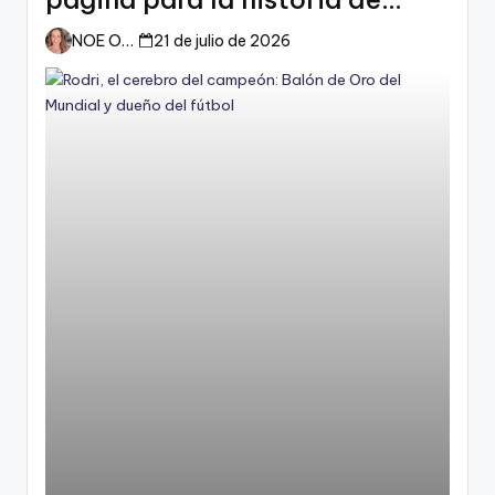
España
NOE ORTIZ
21 de julio de 2026