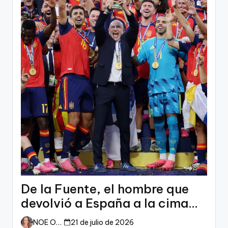
De la Fuente, el hombre que
devolvió a España a la cima
del mundo
NOE ORTIZ
21 de julio de 2026