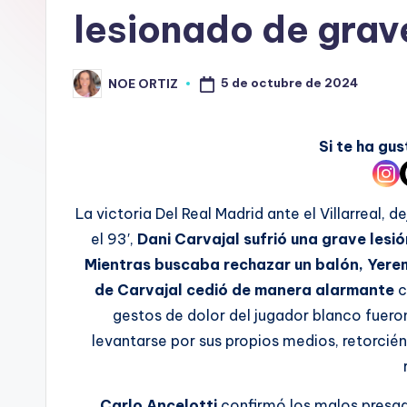
lesionado de gra
5 de octubre de 2024
NOE ORTIZ
Si te ha g
La victoria Del Real Madrid ante el Villarreal, 
el 93′,
Dani Carvajal sufrió una grave lesió
Mientras buscaba rechazar un balón, Yeremy
de Carvajal cedió de manera alarmante
c
gestos de dolor del jugador blanco fueron
levantarse por sus propios medios, retorci
Carlo Ancelotti
confirmó los malos presagi