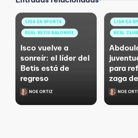
LIGA EA SPORTS
LIGA EA S
REAL BETIS BALOMPIE
REAL CLUB
Isco vuelve a
Abdoul
sonreír: el líder del
juventu
Betis está de
para ref
regreso
zaga de
NOE ORTIZ
NOE ORT