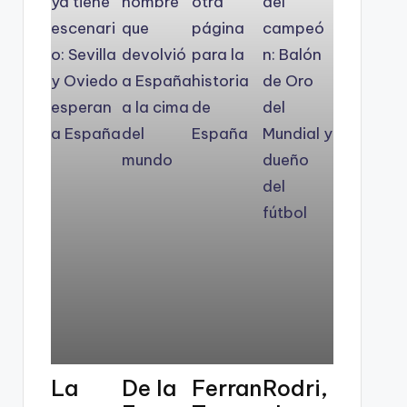
La
De la
Ferran
Rodri,