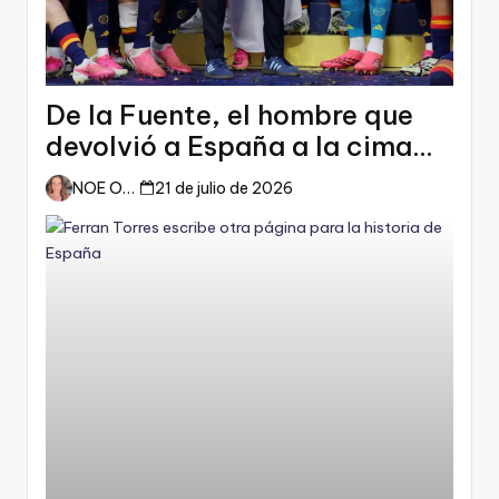
De la Fuente, el hombre que
devolvió a España a la cima
del mundo
NOE ORTIZ
21 de julio de 2026