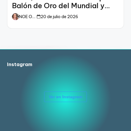
Balón de Oro del Mundial y
dueño del fútbol
NOE ORTIZ
20 de julio de 2026
Instagram
Ver en Instagram