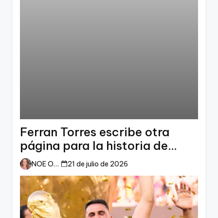
Ferran Torres escribe otra
página para la historia de
España
NOE ORTIZ
21 de julio de 2026