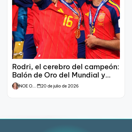
Rodri, el cerebro del campeón:
Balón de Oro del Mundial y
dueño del fútbol
NOE ORTIZ
20 de julio de 2026