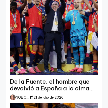
De la Fuente, el hombre que
devolvió a España a la cima
del mundo
NOE ORTIZ
21 de julio de 2026