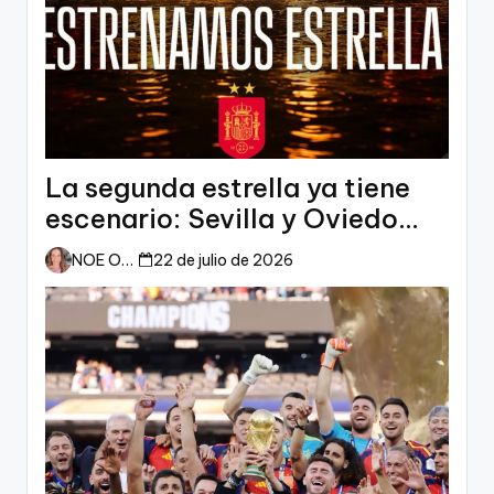
La segunda estrella ya tiene
escenario: Sevilla y Oviedo
esperan a España
NOE ORTIZ
22 de julio de 2026