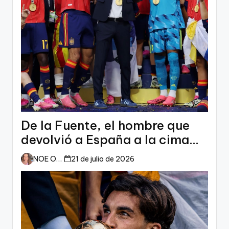
De la Fuente, el hombre que
devolvió a España a la cima
del mundo
NOE ORTIZ
21 de julio de 2026