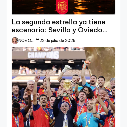
La segunda estrella ya tiene
escenario: Sevilla y Oviedo
esperan a España
NOE ORTIZ
22 de julio de 2026