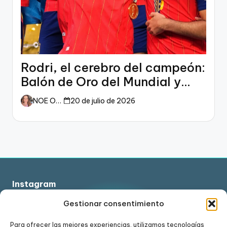
Rodri, el cerebro del campeón:
Balón de Oro del Mundial y
dueño del fútbol
NOE ORTIZ
20 de julio de 2026
Instagram
Gestionar consentimiento
Para ofrecer las mejores experiencias, utilizamos tecnologías