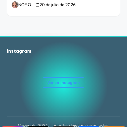
dueño del fútbol
NOE ORTIZ
20 de julio de 2026
Instagram
Ver en Instagram
Copyright 2024. Todos los derechos reservados.