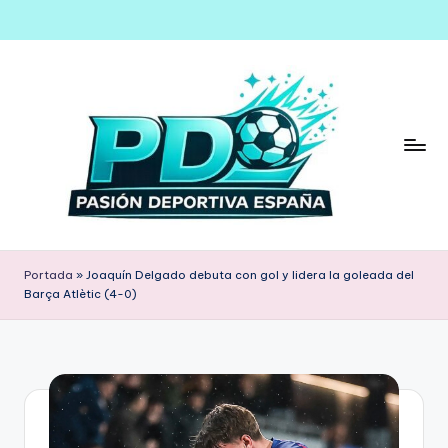
Saltar
al
contenido
Portada
»
Joaquín Delgado debuta con gol y lidera la goleada del
Barça Atlètic (4-0)