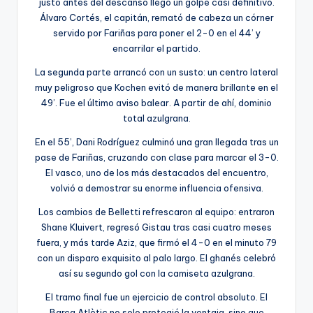
justo antes del descanso llegó un golpe casi definitivo.
Álvaro Cortés, el capitán, remató de cabeza un córner
servido por Fariñas para poner el 2-0 en el 44’ y
encarrilar el partido.
La segunda parte arrancó con un susto: un centro lateral
muy peligroso que Kochen evitó de manera brillante en el
49’. Fue el último aviso balear. A partir de ahí, dominio
total azulgrana.
En el 55’, Dani Rodríguez culminó una gran llegada tras un
pase de Fariñas, cruzando con clase para marcar el 3-0.
El vasco, uno de los más destacados del encuentro,
volvió a demostrar su enorme influencia ofensiva.
Los cambios de Belletti refrescaron al equipo: entraron
Shane Kluivert, regresó Gistau tras casi cuatro meses
fuera, y más tarde Aziz, que firmó el 4-0 en el minuto 79
con un disparo exquisito al palo largo. El ghanés celebró
así su segundo gol con la camiseta azulgrana.
El tramo final fue un ejercicio de control absoluto. El
Barça Atlètic no solo protegió la ventaja, sino que