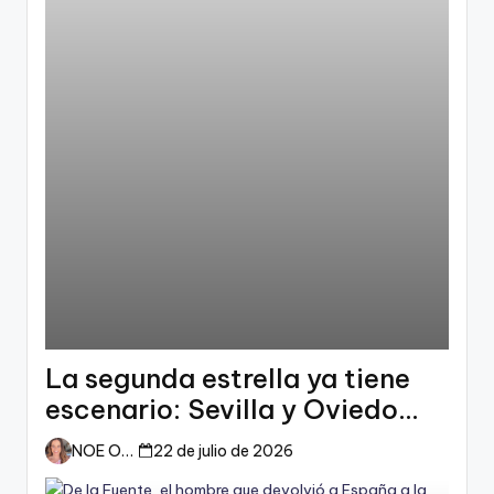
La segunda estrella ya tiene
escenario: Sevilla y Oviedo
esperan a España
NOE ORTIZ
22 de julio de 2026