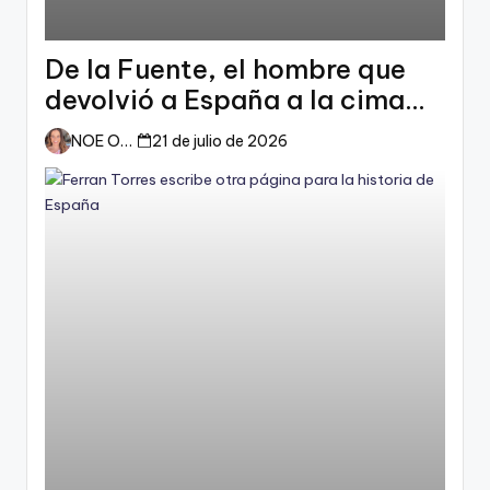
De la Fuente, el hombre que
devolvió a España a la cima
del mundo
NOE ORTIZ
21 de julio de 2026