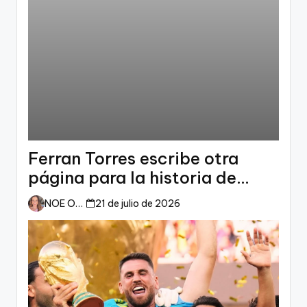
Ferran Torres escribe otra
página para la historia de
España
NOE ORTIZ
21 de julio de 2026