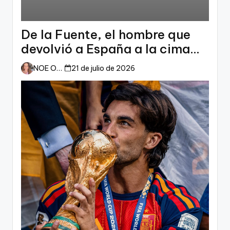
De la Fuente, el hombre que
devolvió a España a la cima
del mundo
NOE ORTIZ
21 de julio de 2026