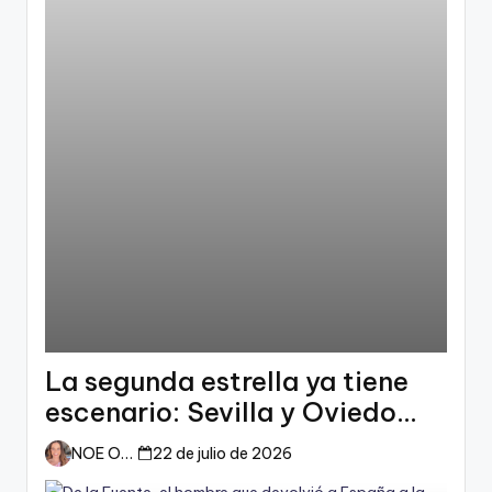
La segunda estrella ya tiene
escenario: Sevilla y Oviedo
esperan a España
NOE ORTIZ
22 de julio de 2026