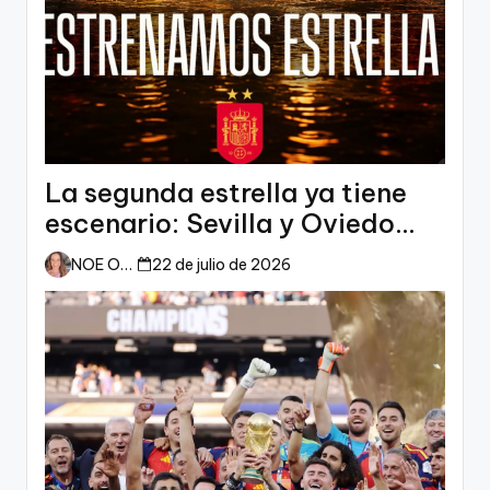
La segunda estrella ya tiene
escenario: Sevilla y Oviedo
esperan a España
NOE ORTIZ
22 de julio de 2026