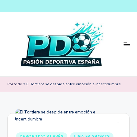
Saltar
al
contenido
Portada
»
El Tartiere se despide entre emoción e incertidumbre
DEPORTIVO ALAVÉS
LIGA EA SPORTS