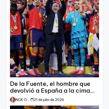
De la Fuente, el hombre que
devolvió a España a la cima
del mundo
NOE ORTIZ
21 de julio de 2026