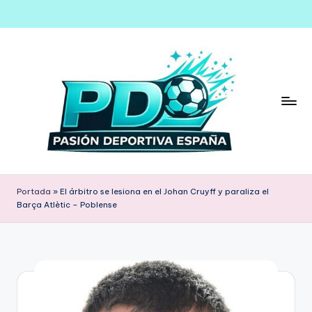
Saltar
al
contenido
Portada
»
El árbitro se lesiona en el Johan Cruyff y paraliza el
Barça Atlètic – Poblense