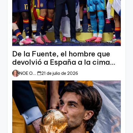
De la Fuente, el hombre que
devolvió a España a la cima
del mundo
NOE ORTIZ
21 de julio de 2026