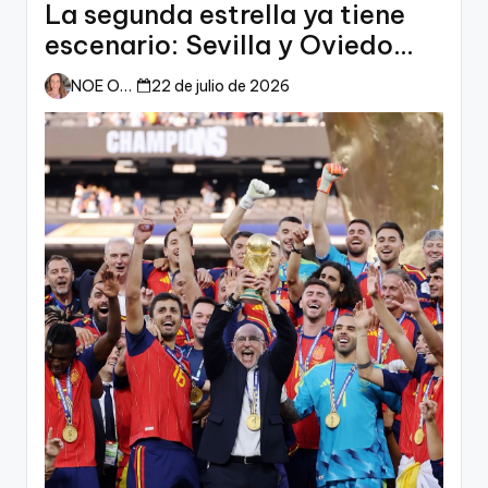
La segunda estrella ya tiene
escenario: Sevilla y Oviedo
esperan a España
NOE ORTIZ
22 de julio de 2026