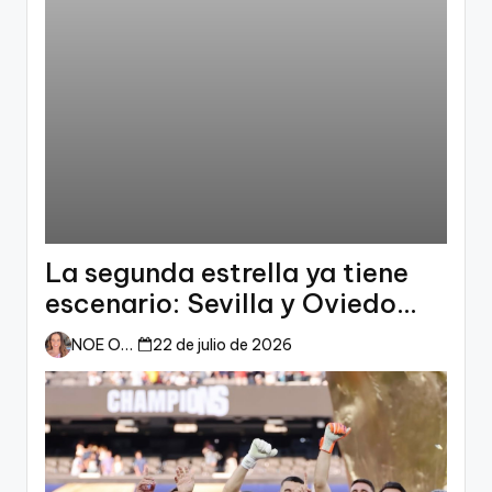
La segunda estrella ya tiene
escenario: Sevilla y Oviedo
esperan a España
NOE ORTIZ
22 de julio de 2026