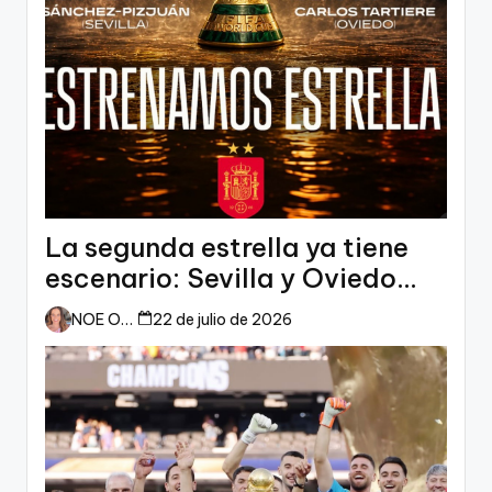
La segunda estrella ya tiene
escenario: Sevilla y Oviedo
esperan a España
NOE ORTIZ
22 de julio de 2026