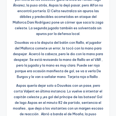
Álvarez, la puso atrás, Aspas la dejó pasar, pero Alfon no
encontró portería. El Celta neutraliza sin apuros las
débiles y predecibles acometidas en ataque del
Mallorca.Dani Rodríguez pone un córner que saca la zaga
celeste. La segunda jugada también es solventada sin
apuros por la defensa local.
Douvikas va a la disputa del balón con Raíllo, el jugador
del Mallorca comete un error, la tocó con la mano para
despejar. Acercó la cabeza, pero le dio con la mano para
despejar. Se está revisando la mano de Raíllo en el VAR ,
pero la jugada y la mano es muy clara. Puede ser roja
porque era ocasión manifiesta de gol, se va a verla De
Burgos y le van a señalar mano. Tarjeta roja a Raíllo .
Aspas quería dejar solo a Douvikas con un pase, pero
corta Valjent en última instancia. Lo vuelve a intentar el
capitán celeste y ¡es gol del príncipe de las bateas! Gol
de Iago Aspas en el minuto 82 de partido, sentencia el
moañes , que deja a los visitantes con un margen escaso
de reacción . Abrió a banda el de Moaña, la puso