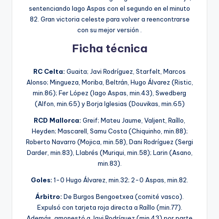
sentenciando Iago Aspas con el segundo en el minuto
82. Gran victoria celeste para volver a reencontrarse
con su mejor versión .
Ficha técnica
RC Celta:
Guaita; Javi Rodríguez, Starfelt, Marcos
Alonso; Mingueza, Moriba, Beltrán, Hugo Álvarez (Ristic,
min.86); Fer López (Iago Aspas, min.43), Swedberg
(Alfon, min.65) y Borja Iglesias (Douvikas, min.65)
RCD Mallorca:
Greif; Mateu Jaume, Valjent, Raíllo,
Heyden; Mascarell, Samu Costa (Chiquinho, min.88);
Roberto Navarro (Mojica, min.58), Dani Rodríguez (Sergi
Darder, min.83), Llabrés (Muriqui, min.58); Larin (Asano,
min.83).
Goles:
1-0 Hugo Álvarez, min.32; 2-0 Aspas, min.82.
Árbitro:
De Burgos Bengoetxea (comité vasco).
Expulsó con tarjeta roja directa a Raíllo (min.77).
Además, amonestó a Javi Rodríguez (min.43) por parte