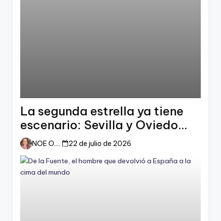
La segunda estrella ya tiene
escenario: Sevilla y Oviedo
esperan a España
NOE ORTIZ
22 de julio de 2026