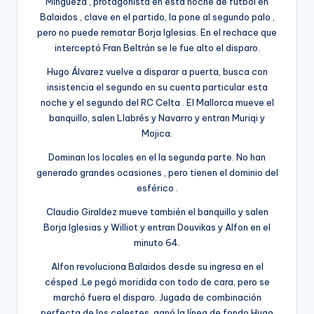
Mingueza , protagonista en esta noche de fútbol en
Balaidos , clave en el partido, la pone al segundo palo ,
pero no puede rematar Borja Iglesias. En el rechace que
interceptó Fran Beltrán se le fue alto el disparo.
Hugo Álvarez vuelve a disparar a puerta, busca con
insistencia el segundo en su cuenta particular esta
noche y el segundo del RC Celta . El Mallorca mueve el
banquillo, salen Llabrés y Navarro y entran Muriqi y
Mojica.
Dominan los locales en el la segunda parte. No han
generado grandes ocasiones , pero tienen el dominio del
esférico .
Claudio Giraldez mueve también el banquillo y salen
Borja Iglesias y Williot y entran Douvikas y Alfon en el
minuto 64.
Alfon revoluciona Balaidos desde su ingresa en el
césped .Le pegó moridida con todo de cara, pero se
marchó fuera el disparo. Jugada de combinación
perfecta de los celestes ,ganó la línea de fondo Hugo