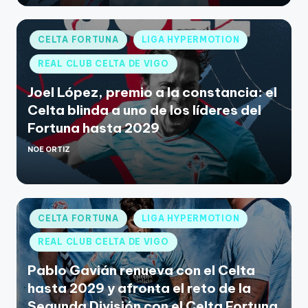
CELTA FORTUNA
LIGA HYPERMOTION
REAL CLUB CELTA DE VIGO
Joel López, premio a la constancia: el
Celta blinda a uno de los líderes del
Fortuna hasta 2029
NOE ORTIZ
CELTA FORTUNA
LIGA HYPERMOTION
REAL CLUB CELTA DE VIGO
Pablo Gavián renueva con el Celta
hasta 2029 y afronta el reto de la
Segunda División con el Celta Fortuna