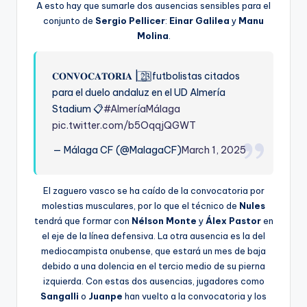
A esto hay que sumarle dos ausencias sensibles para el
conjunto de
Sergio Pellicer
:
Einar Galilea
y
Manu
Molina
.
𝐂𝐎𝐍𝐕𝐎𝐂𝐀𝐓𝐎𝐑𝐈𝐀 | 2⃣3⃣ futbolistas citados
para el duelo andaluz en el UD Almería
Stadium 📋
#AlmeríaMálaga
pic.twitter.com/b5OqqjQGWT
— Málaga CF (@MalagaCF)
March 1, 2025
El zaguero vasco se ha caído de la convocatoria por
molestias musculares, por lo que el técnico de
Nules
tendrá que formar con
Nélson Monte
y
Álex Pastor
en
el eje de la línea defensiva. La otra ausencia es la del
mediocampista onubense, que estará un mes de baja
debido a una dolencia en el tercio medio de su pierna
izquierda. Con estas dos ausencias, jugadores como
Sangalli
o
Juanpe
han vuelto a la convocatoria y los