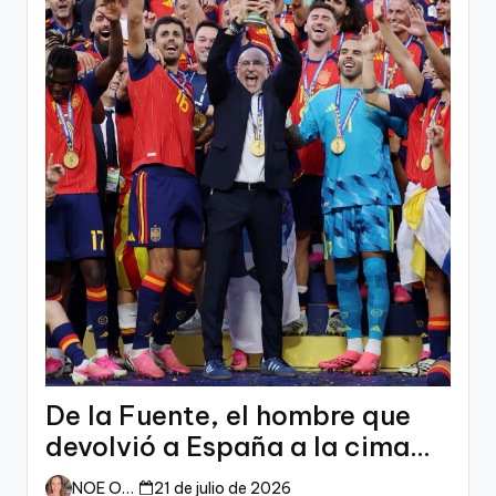
De la Fuente, el hombre que
devolvió a España a la cima
del mundo
NOE ORTIZ
21 de julio de 2026