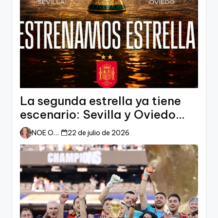
La segunda estrella ya tiene
escenario: Sevilla y Oviedo
esperan a España
NOE ORTIZ
22 de julio de 2026