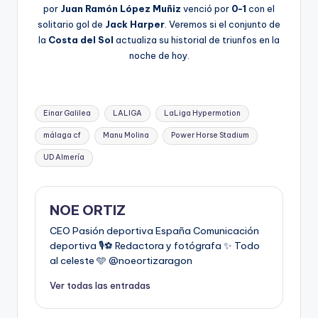
por
Juan Ramón López Muñiz
venció por
0-1
con el
solitario gol de
Jack Harper
. Veremos si el conjunto de
la
Costa del Sol
actualiza su historial de triunfos en la
noche de hoy.
Einar Galilea
LALIGA
LaLiga Hypermotion
málaga cf
Manu Molina
Power Horse Stadium
UD Almería
NOE ORTIZ
CEO Pasión deportiva España Comunicación
deportiva 🎙️⚽️ Redactora y fotógrafa ✨ Todo
al celeste 🩵 @noeortizaragon
Ver todas las entradas