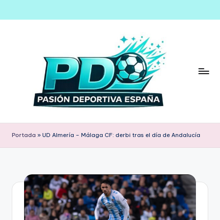
Saltar
al
contenido
Portada
»
UD Almería – Málaga CF: derbi tras el día de Andalucía