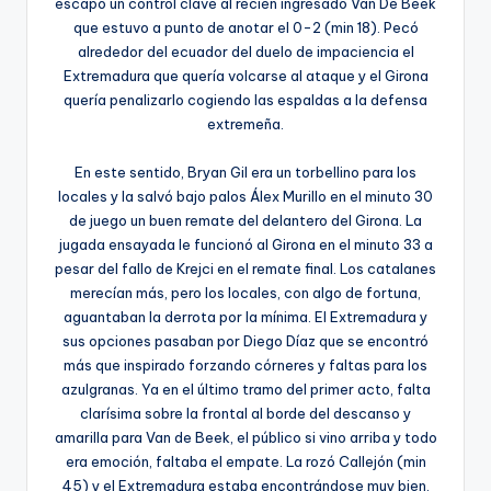
escapó un control clave al recién ingresado Van De Beek
que estuvo a punto de anotar el 0-2 (min 18). Pecó
alrededor del ecuador del duelo de impaciencia el
Extremadura que quería volcarse al ataque y el Girona
quería penalizarlo cogiendo las espaldas a la defensa
extremeña.
En este sentido, Bryan Gil era un torbellino para los
locales y la salvó bajo palos Álex Murillo en el minuto 30
de juego un buen remate del delantero del Girona. La
jugada ensayada le funcionó al Girona en el minuto 33 a
pesar del fallo de Krejci en el remate final. Los catalanes
merecían más, pero los locales, con algo de fortuna,
aguantaban la derrota por la mínima. El Extremadura y
sus opciones pasaban por Diego Díaz que se encontró
más que inspirado forzando córneres y faltas para los
azulgranas. Ya en el último tramo del primer acto, falta
clarísima sobre la frontal al borde del descanso y
amarilla para Van de Beek, el público si vino arriba y todo
era emoción, faltaba el empate. La rozó Callejón (min
45) y el Extremadura estaba encontrándose muy bien.