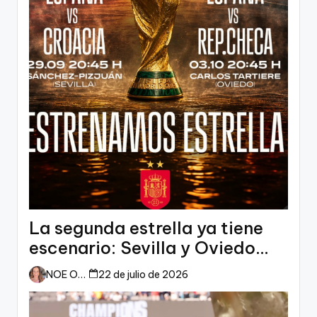
La segunda estrella ya tiene
escenario: Sevilla y Oviedo
esperan a España
NOE ORTIZ
22 de julio de 2026