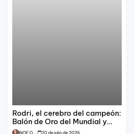
Rodri, el cerebro del campeón:
Balón de Oro del Mundial y
dueño del fútbol
NOE ORTIZ
20 de julio de 2026