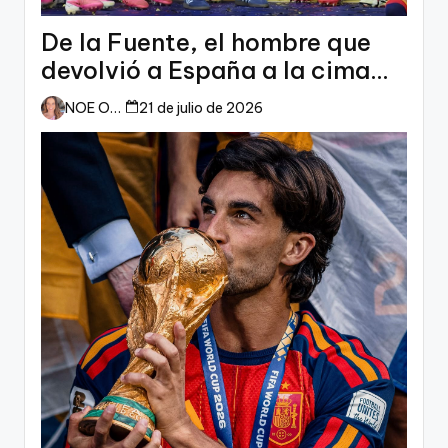
De la Fuente, el hombre que
devolvió a España a la cima
del mundo
NOE ORTIZ
21 de julio de 2026