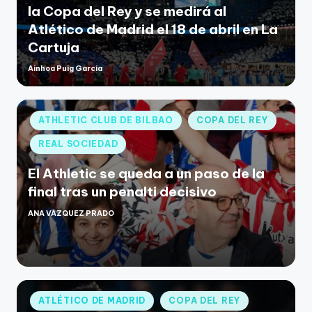
la Copa del Rey y se medirá al
Atlético de Madrid el 18 de abril en La
Cartuja
Ainhoa Puig Garcia
ATHLETIC CLUB DE BILBAO
COPA DEL REY
REAL SOCIEDAD
El Athletic se queda a un paso de la
final tras un penalti decisivo
ANA VAZQUEZ PRADO
ATLÉTICO DE MADRID
COPA DEL REY