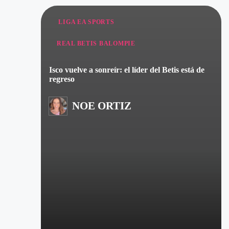
Publicado
LIGA EA SPORTS
en
REAL BETIS BALOMPIE
Isco vuelve a sonreír: el líder del Betis está de
regreso
NOE ORTIZ
Publicado
por