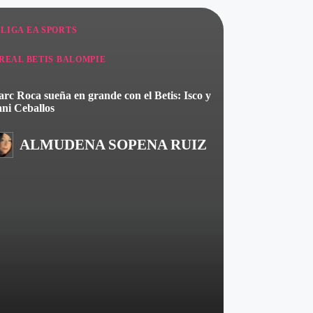
ublicado
LIGA EA SPORTS
n
REAL BETIS BALOMPIE
rc Roca sueña en grande con el Betis: Isco y
ni Ceballos
ALMUDENA SOPENA RUIZ
ublicado
or