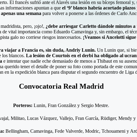
rto. El francés sufrió ante el Alavés una lesión en su bíceps femoral y, 
imas informaciones apuntan a que
el ‘9’ blanco habría acortado plazo
 apenas una semana
para volver a ponerse a las órdenes de Carlo Ance
 madridista, pero, ¡ojo!,
¿debe arriesgar Carletto dándole minutos a 
sta de vital importancia como Eduardo Camavinga y, sin embargo, el técni
ista galo no corriese riesgos innecesarios.
¡Veamos si Ancelotti sigu
a viajar a Francia es, sin duda, Andriy Lunin.
Un Lunin que, si bien
e los blancos.
La lesión de Courtois en el derbi ha obligado al ucran
ca
e intentar que nadie eche demasiado de menos a Thibaut en su ausenci
a querido tener el detalle de poner su foto como portada de este comunic
rían en la expedición blanca para disputar el segundo encuentro de Lig
Convocatoria Real Madrid
Porteros:
Lunin, Fran González y Sergio Mestre.
ajal, Militao, Lucas Vázquez, Vallejo, Fran García, Rüdiger, Mendy y
ta:
Bellingham, Camavinga, Fede Valverde, Modric, Tchouameni y Ard