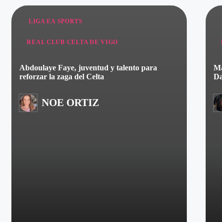
Publicado
P
LIGA EA SPORTS
en
e
REAL CLUB CELTA DE VIGO
Abdoulaye Faye, juventud y talento para
Ma
reforzar la zaga del Celta
Da
NOE ORTIZ
Publicado
P
por
p