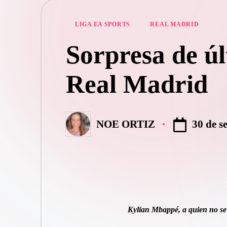
Publicado
LIGA EA SPORTS
REAL MADRID
en
Sorpresa de úl
Real Madrid
30 de s
NOE ORTIZ
Publicado
por
Kylian Mbappé, a quien no se 