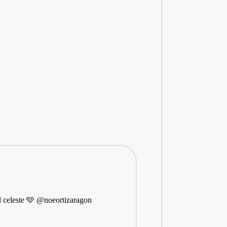
l celeste 🩵 @noeortizaragon