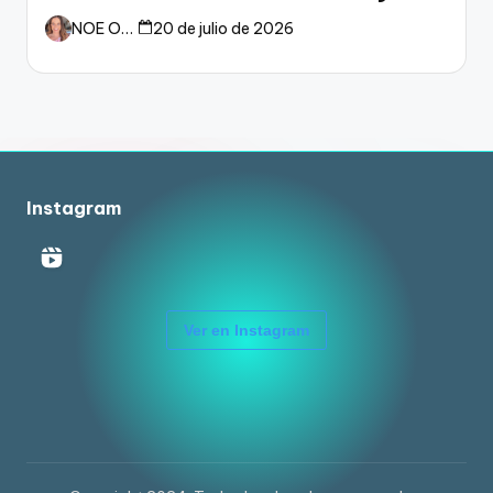
dueño del fútbol
NOE ORTIZ
20 de julio de 2026
Instagram
Ver en Instagram