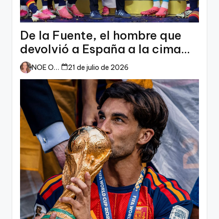
De la Fuente, el hombre que
devolvió a España a la cima
del mundo
NOE ORTIZ
21 de julio de 2026