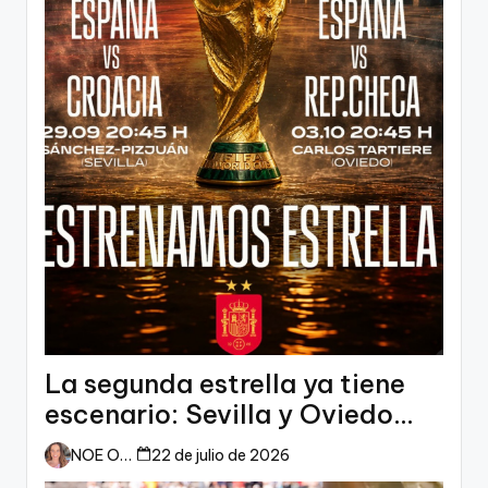
La segunda estrella ya tiene
escenario: Sevilla y Oviedo
esperan a España
NOE ORTIZ
22 de julio de 2026