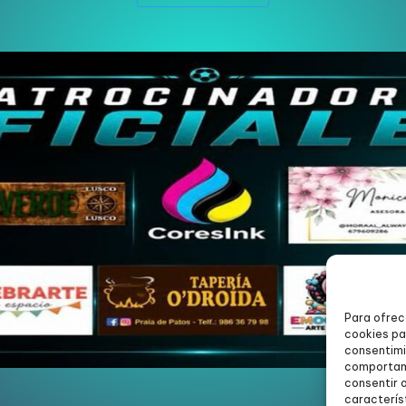
Para ofrec
cookies pa
consentimi
comportami
consentir 
caracterís