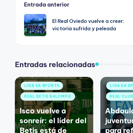
Entrada anterior
El Real Oviedo vuelve a creer:
victoria sufrida y peleada
Entradas relacionadas
LIGA EA SPORTS
LIGA EA S
REAL BETIS BALOMPIE
REAL CLUB
Isco vuelve a
Abdoul
sonreír: el líder del
juventu
Betis está de
para ref