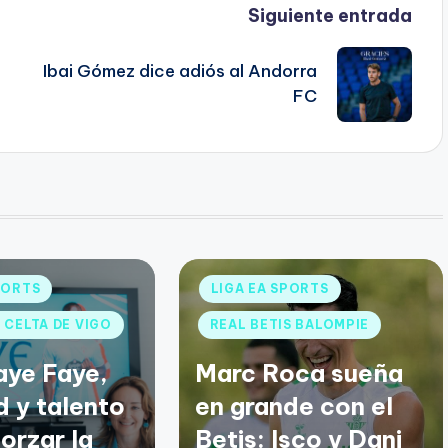
Siguiente entrada
Ibai Gómez dice adiós al Andorra
FC
PORTS
LIGA EA SPORTS
 CELTA DE VIGO
REAL BETIS BALOMPIE
aye Faye,
Marc Roca sueña
d y talento
en grande con el
orzar la
Betis: Isco y Dani