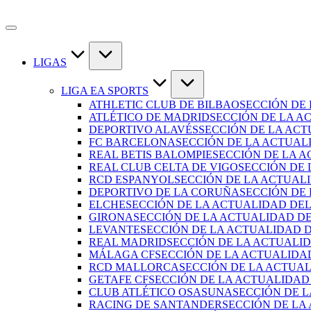
Saltar
al
contenido
LIGAS
LIGA EA SPORTS
ATHLETIC CLUB DE BILBAO
SECCIÓN DE
ATLÉTICO DE MADRID
SECCIÓN DE LA A
DEPORTIVO ALAVÉS
SECCIÓN DE LA AC
FC BARCELONA
SECCIÓN DE LA ACTUAL
REAL BETIS BALOMPIE
SECCIÓN DE LA A
REAL CLUB CELTA DE VIGO
SECCIÓN DE 
RCD ESPANYOL
SECCIÓN DE LA ACTUAL
DEPORTIVO DE LA CORUÑA
SECCIÓN DE
ELCHE
SECCIÓN DE LA ACTUALIDAD DEL
GIRONA
SECCIÓN DE LA ACTUALIDAD D
LEVANTE
SECCIÓN DE LA ACTUALIDAD 
REAL MADRID
SECCIÓN DE LA ACTUALI
MÁLAGA CF
SECCIÓN DE LA ACTUALIDA
RCD MALLORCA
SECCIÓN DE LA ACTUA
GETAFE CF
SECCIÓN DE LA ACTUALIDAD
CLUB ATLÉTICO OSASUNA
SECCIÓN DE 
RACING DE SANTANDER
SECCIÓN DE LA