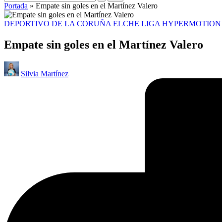
Portada
»
Empate sin goles en el Martínez Valero
Publicado
DEPORTIVO DE LA CORUÑA
ELCHE
LIGA HYPERMOTION
en
Empate sin goles en el Martínez Valero
Publicado
Silvia Martínez
por