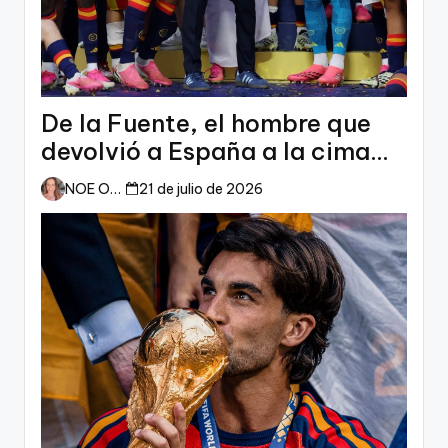
De la Fuente, el hombre que
devolvió a España a la cima
del mundo
NOE ORTIZ
21 de julio de 2026