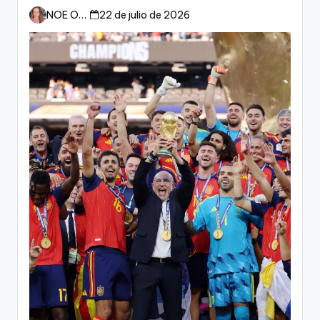
esperan a España
NOE ORTIZ
22 de julio de 2026