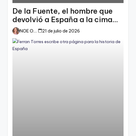
De la Fuente, el hombre que
devolvió a España a la cima
del mundo
NOE ORTIZ
21 de julio de 2026