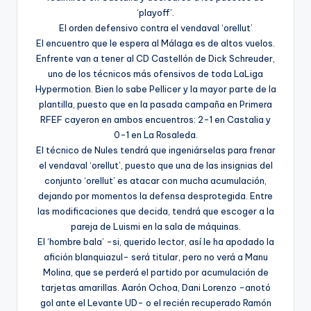
‘playoff’.
El orden defensivo contra el vendaval ‘orellut’
El encuentro que le espera al Málaga es de altos vuelos.
Enfrente van a tener al CD Castellón de Dick Schreuder,
uno de los técnicos más ofensivos de toda LaLiga
Hypermotion. Bien lo sabe Pellicer y la mayor parte de la
plantilla, puesto que en la pasada campaña en Primera
RFEF cayeron en ambos encuentros: 2-1 en Castalia y
0-1 en La Rosaleda.
El técnico de Nules tendrá que ingeniárselas para frenar
el vendaval ‘orellut’, puesto que una de las insignias del
conjunto ‘orellut’ es atacar con mucha acumulación,
dejando por momentos la defensa desprotegida. Entre
las modificaciones que decida, tendrá que escoger a la
pareja de Luismi en la sala de máquinas.
El ‘hombre bala’ -si, querido lector, así le ha apodado la
afición blanquiazul- será titular, pero no verá a Manu
Molina, que se perderá el partido por acumulación de
tarjetas amarillas. Aarón Ochoa, Dani Lorenzo -anotó
gol ante el Levante UD- o el recién recuperado Ramón