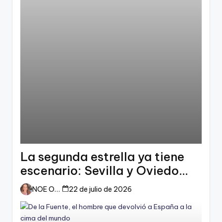
La segunda estrella ya tiene
escenario: Sevilla y Oviedo
esperan a España
NOE ORTIZ
22 de julio de 2026