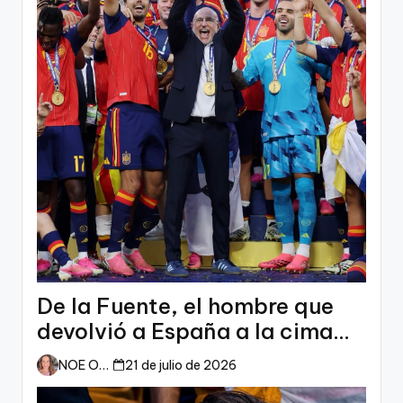
De la Fuente, el hombre que
devolvió a España a la cima
del mundo
NOE ORTIZ
21 de julio de 2026