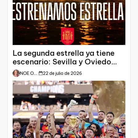
La segunda estrella ya tiene
escenario: Sevilla y Oviedo
esperan a España
NOE ORTIZ
22 de julio de 2026