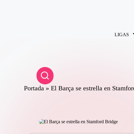
Saltar
al
contenido
LIGAS
Portada
»
El Barça se estrella en Stamfo