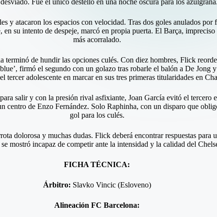
desviado. Fue el único destello en una noche oscura para los azulgrana
s y atacaron los espacios con velocidad. Tras dos goles anulados por fu
en su intento de despeje, marcó en propia puerta. El Barça, impreciso y
más acorralado.
la terminó de hundir las opciones culés. Con diez hombres, Flick reorde
blue’, firmó el segundo con un golazo tras robarle el balón a De Jong y
n el tercer adolescente en marcar en sus tres primeras titularidades en 
a salir y con la presión rival asfixiante, Joan García evitó el tercero 
n centro de Enzo Fernández. Solo Raphinha, con un disparo que obligó 
gol para los culés.
ota dolorosa y muchas dudas. Flick deberá encontrar respuestas para un
se mostró incapaz de competir ante la intensidad y la calidad del Chels
FICHA TÉCNICA:
Árbitro:
Slavko Vincic (Esloveno)
Alineación FC Barcelona: