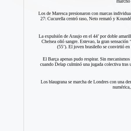
marchó 
Los de Maresca presionaron con marcas individuale
27: Cucurella centró raso, Neto remató y Koundé, 
La expulsión de Araujo en el 44’ por doble amaril
Chelsea olió sangre. Estevao, la gran sensación ‘
(55’). El joven brasileño se convirtió e
El Barça apenas pudo respirar. Sin mecanismos par
cuando Delap culminó una jugada colectiva tras u
Los blaugrana se marcha de Londres con una derr
numérica, 