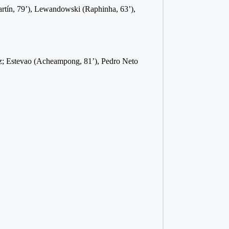
artín, 79’), Lewandowski (Raphinha, 63’),
z; Estevao (Acheampong, 81’), Pedro Neto