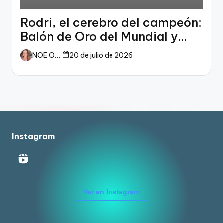
Rodri, el cerebro del campeón:
Balón de Oro del Mundial y
dueño del fútbol
NOE ORTIZ
20 de julio de 2026
Instagram
Ver en Instagram