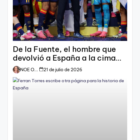
De la Fuente, el hombre que
devolvió a España a la cima
del mundo
NOE ORTIZ
21 de julio de 2026