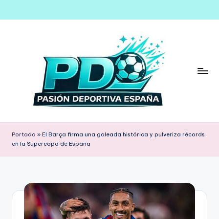
Saltar
al
contenido
Portada
»
El Barça firma una goleada histórica y pulveriza récords
en la Supercopa de España