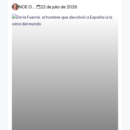
esperan a España
NOE ORTIZ
22 de julio de 2026