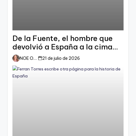
De la Fuente, el hombre que
devolvió a España a la cima
del mundo
NOE ORTIZ
21 de julio de 2026