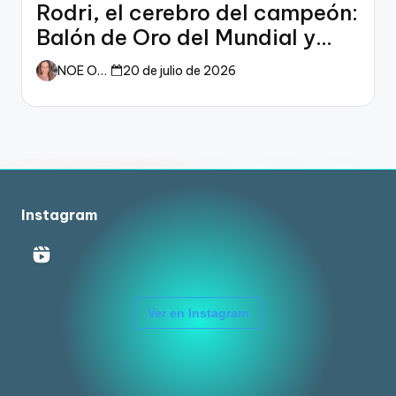
Rodri, el cerebro del campeón:
Balón de Oro del Mundial y
dueño del fútbol
NOE ORTIZ
20 de julio de 2026
Instagram
Ver en Instagram