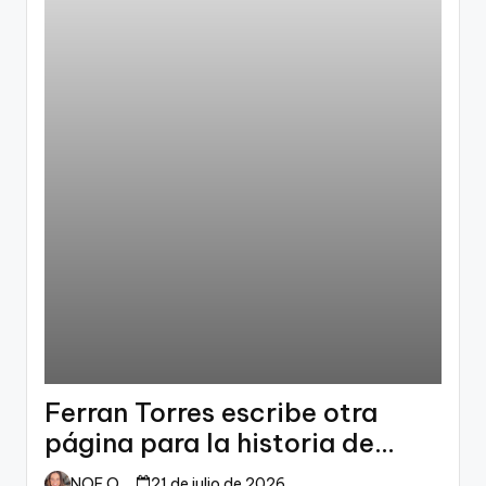
Ferran Torres escribe otra
página para la historia de
España
NOE ORTIZ
21 de julio de 2026