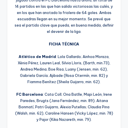
jugado contra el FC Barcelona hasta ahora, un total de
14 partidos en las que han salido victoriosas las culés, y
en los que han anotado la friolera de 64 goles. Ambas
escuadras llegan en su mejor momento. Se prevé que
sea el partido clave que pueda, en buena medida, definir
el devenir de la liga.
FICHA TÉCNICA
Atlético de Madrid
: Lola Gallardo; Ainhoa Moraza,
Xènia Pérez, Lauren Leal, Silvia Lloris, (Barth, min.73),
Andrea Medina; Boe Risa, Luany (Jensen, min. 62),
Gabriela García; Ajibade (Rosa Otermín, min. 82) y
Fiamma Benítez (Sheila Guijarro, min. 62).
FC Barcelona
: Cata Coll; Ona Batlle, Mapi León, Irene
Paredes, Brugts (Jana Fernández, min. 89); Aitana
Bonmatí, Patri Guijarro, Alexia Putellas; Claudia Pina
(Walsh, min. 62), Caroline Hansen (Vicky López, min. 78)
y Pajor (Kika Nazareth, min. 79).