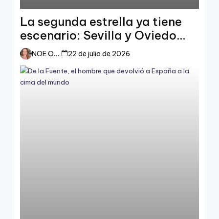
La segunda estrella ya tiene
escenario: Sevilla y Oviedo
esperan a España
NOE ORTIZ
22 de julio de 2026