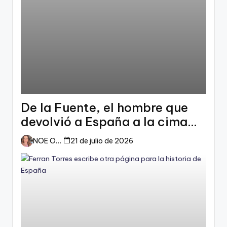
De la Fuente, el hombre que
devolvió a España a la cima
del mundo
NOE ORTIZ
21 de julio de 2026