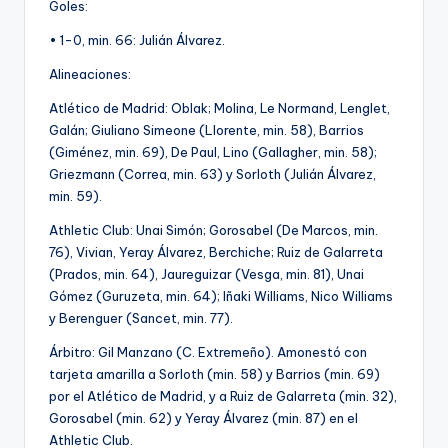
Goles:
• 1-0, min. 66: Julián Álvarez.
Alineaciones:
Atlético de Madrid: Oblak; Molina, Le Normand, Lenglet,
Galán; Giuliano Simeone (Llorente, min. 58), Barrios
(Giménez, min. 69), De Paul, Lino (Gallagher, min. 58);
Griezmann (Correa, min. 63) y Sorloth (Julián Álvarez,
min. 59).
Athletic Club: Unai Simón; Gorosabel (De Marcos, min.
76), Vivian, Yeray Álvarez, Berchiche; Ruiz de Galarreta
(Prados, min. 64), Jaureguizar (Vesga, min. 81), Unai
Gómez (Guruzeta, min. 64); Iñaki Williams, Nico Williams
y Berenguer (Sancet, min. 77).
Árbitro: Gil Manzano (C. Extremeño). Amonestó con
tarjeta amarilla a Sorloth (min. 58) y Barrios (min. 69)
por el Atlético de Madrid, y a Ruiz de Galarreta (min. 32),
Gorosabel (min. 62) y Yeray Álvarez (min. 87) en el
Athletic Club.