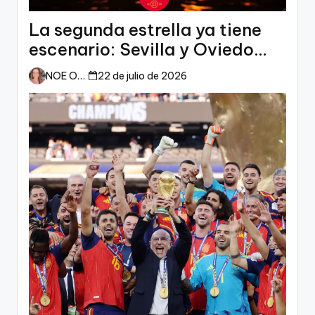
La segunda estrella ya tiene
escenario: Sevilla y Oviedo
esperan a España
NOE ORTIZ
22 de julio de 2026