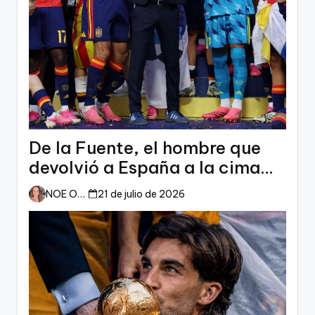
De la Fuente, el hombre que
devolvió a España a la cima
del mundo
NOE ORTIZ
21 de julio de 2026