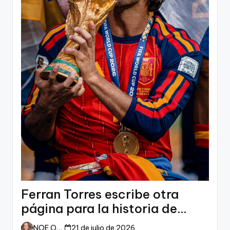
Ferran Torres escribe otra
página para la historia de
España
NOE ORTIZ
21 de julio de 2026