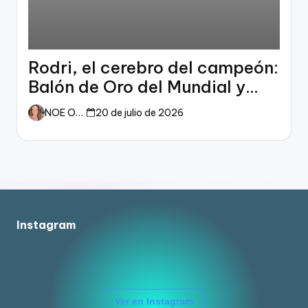
Rodri, el cerebro del campeón:
Balón de Oro del Mundial y
dueño del fútbol
NOE ORTIZ
20 de julio de 2026
Instagram
Ver en Instagram