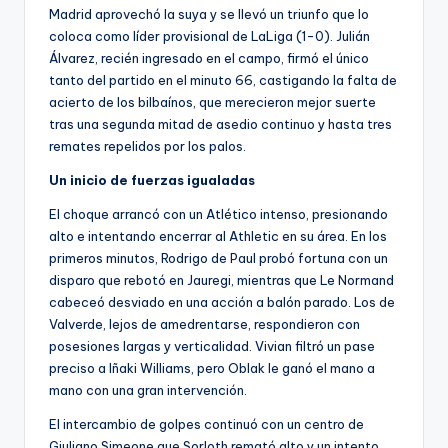
Madrid aprovechó la suya y se llevó un triunfo que lo
coloca como líder provisional de LaLiga (1-0). Julián
Álvarez, recién ingresado en el campo, firmó el único
tanto del partido en el minuto 66, castigando la falta de
acierto de los bilbaínos, que merecieron mejor suerte
tras una segunda mitad de asedio continuo y hasta tres
remates repelidos por los palos.
Un inicio de fuerzas igualadas
El choque arrancó con un Atlético intenso, presionando
alto e intentando encerrar al Athletic en su área. En los
primeros minutos, Rodrigo de Paul probó fortuna con un
disparo que rebotó en Jauregi, mientras que Le Normand
cabeceó desviado en una acción a balón parado. Los de
Valverde, lejos de amedrentarse, respondieron con
posesiones largas y verticalidad. Vivian filtró un pase
preciso a Iñaki Williams, pero Oblak le ganó el mano a
mano con una gran intervención.
El intercambio de golpes continuó con un centro de
Giuliano Simeone que Sorloth remató alto y un intento