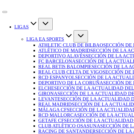
Saltar
al
contenido
LIGAS
LIGA EA SPORTS
ATHLETIC CLUB DE BILBAO
SECCIÓN DE
ATLÉTICO DE MADRID
SECCIÓN DE LA A
DEPORTIVO ALAVÉS
SECCIÓN DE LA AC
FC BARCELONA
SECCIÓN DE LA ACTUAL
REAL BETIS BALOMPIE
SECCIÓN DE LA A
REAL CLUB CELTA DE VIGO
SECCIÓN DE 
RCD ESPANYOL
SECCIÓN DE LA ACTUAL
DEPORTIVO DE LA CORUÑA
SECCIÓN DE
ELCHE
SECCIÓN DE LA ACTUALIDAD DEL
GIRONA
SECCIÓN DE LA ACTUALIDAD D
LEVANTE
SECCIÓN DE LA ACTUALIDAD 
REAL MADRID
SECCIÓN DE LA ACTUALI
MÁLAGA CF
SECCIÓN DE LA ACTUALIDA
RCD MALLORCA
SECCIÓN DE LA ACTUA
GETAFE CF
SECCIÓN DE LA ACTUALIDAD
CLUB ATLÉTICO OSASUNA
SECCIÓN DE 
RACING DE SANTANDER
SECCIÓN DE LA