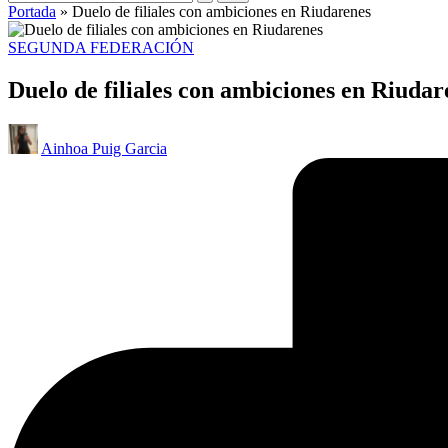
Portada
»
Duelo de filiales con ambiciones en Riudarenes
Publicado
SEGUNDA FEDERACIÓN
en
Duelo de filiales con ambiciones en Riudar
Publicado
Ainhoa Puig Garcia
por