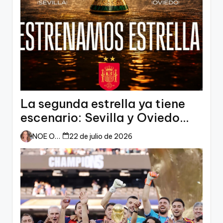
La segunda estrella ya tiene
escenario: Sevilla y Oviedo
esperan a España
NOE ORTIZ
22 de julio de 2026