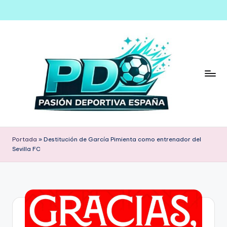
Saltar
al
contenido
Portada
»
Destitución de García Pimienta como entrenador del
Sevilla FC