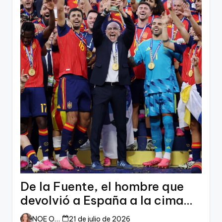
De la Fuente, el hombre que
devolvió a España a la cima
del mundo
NOE ORTIZ
21 de julio de 2026