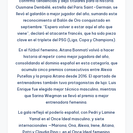
confirmó tendencias y dejó titulares para la historia.
Ousmane Dembélé, estrella del Paris Saint-Germain, se
llevó el galardón a mejor jugador del año, sumando este
reconocimiento al Balón de Oro conquistado en
septiembre. “Espero volver a estar aquí el año que
viene”, declaró el atacante francés, que ha sido pieza
clave en el triplete del PSG (Liga, Copa y Champions).
En el fútbol femenino, Aitana Bonmatí volvió a hacer
historia al repetir como mejor jugadora del año,
consolidando el dominio español en esta categoría, que
acumula cinco premios consecutivos entre Alexia
Putellas y la propia Aitana desde 2016. El apartado de
entrenadores también tuvo protagonistas de lujo: Luis
Enrique fue elegido mejor técnico masculino, mientras
que Sarina Wiegman se llevó el premio a mejor
entrenadora femenina.
La gala reflejó el poderío español, con Pedri y Lamine
Yamal en el Once Ideal masculino, y siete
internacionales —Mariona, Ona, Alexia, Irene, Aitana,
Patri y Claudia Pina— en el Once Ideal femenino,