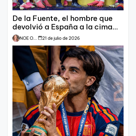
De la Fuente, el hombre que
devolvió a España a la cima
del mundo
NOE ORTIZ
21 de julio de 2026