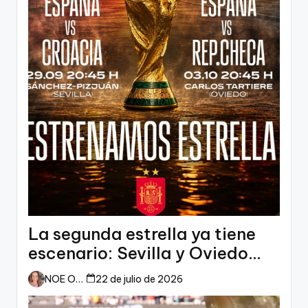
La segunda estrella ya tiene
escenario: Sevilla y Oviedo
esperan a España
NOE ORTIZ
22 de julio de 2026