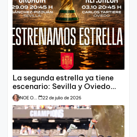
La segunda estrella ya tiene
escenario: Sevilla y Oviedo
esperan a España
NOE ORTIZ
22 de julio de 2026