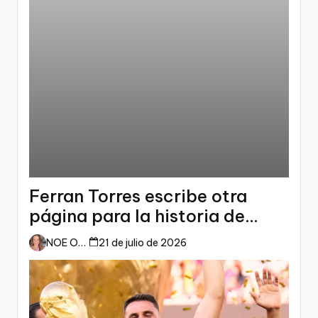
Ferran Torres escribe otra
página para la historia de
España
NOE ORTIZ
21 de julio de 2026