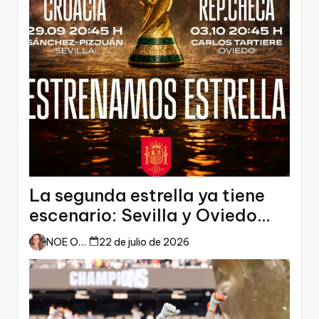
La segunda estrella ya tiene
escenario: Sevilla y Oviedo
esperan a España
NOE ORTIZ
22 de julio de 2026