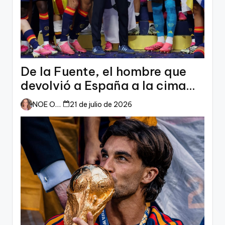
De la Fuente, el hombre que
devolvió a España a la cima
del mundo
NOE ORTIZ
21 de julio de 2026