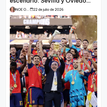
escenario: Sevilla y Oviedo
esperan a España
NOE ORTIZ
22 de julio de 2026