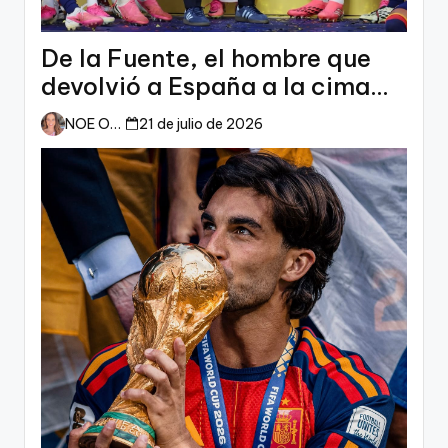
De la Fuente, el hombre que
devolvió a España a la cima
del mundo
NOE ORTIZ
21 de julio de 2026