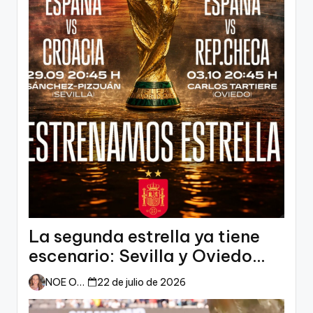
La segunda estrella ya tiene
escenario: Sevilla y Oviedo
esperan a España
NOE ORTIZ
22 de julio de 2026