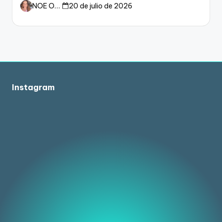
dueño del fútbol
NOE ORTIZ
20 de julio de 2026
Instagram