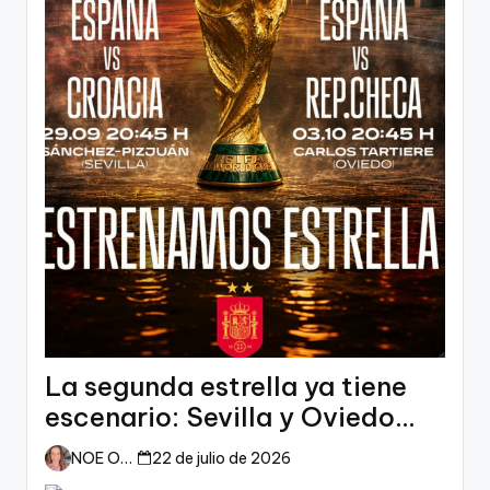
La segunda estrella ya tiene
escenario: Sevilla y Oviedo
esperan a España
NOE ORTIZ
22 de julio de 2026