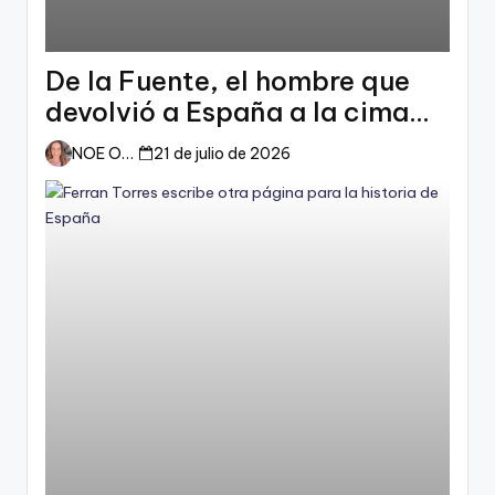
De la Fuente, el hombre que
devolvió a España a la cima
del mundo
NOE ORTIZ
21 de julio de 2026