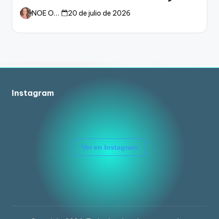
dueño del fútbol
NOE ORTIZ
20 de julio de 2026
Instagram
Ver en Instagram