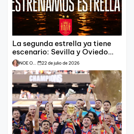
La segunda estrella ya tiene
escenario: Sevilla y Oviedo
esperan a España
NOE ORTIZ
22 de julio de 2026