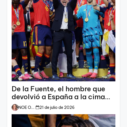
De la Fuente, el hombre que
devolvió a España a la cima
del mundo
NOE ORTIZ
21 de julio de 2026