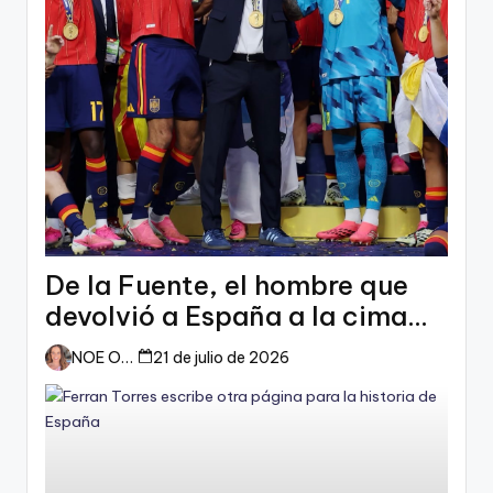
De la Fuente, el hombre que
devolvió a España a la cima
del mundo
NOE ORTIZ
21 de julio de 2026