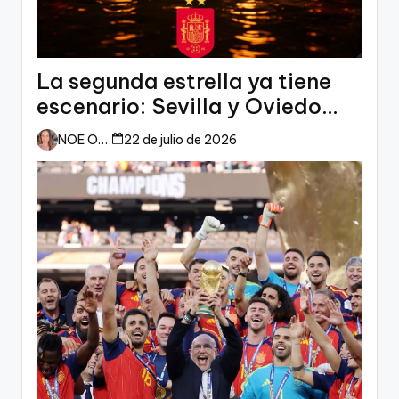
La segunda estrella ya tiene
escenario: Sevilla y Oviedo
esperan a España
NOE ORTIZ
22 de julio de 2026