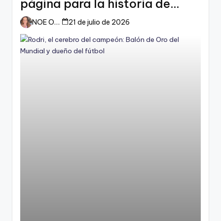
página para la historia de
España
NOE ORTIZ
21 de julio de 2026